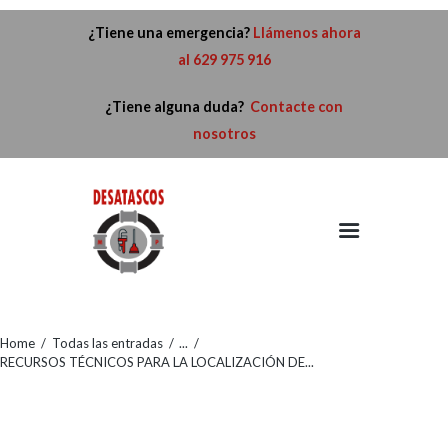
¿Tiene una emergencia?
Llámenos ahora
al 629 975 916
¿Tiene alguna duda?
Contacte con
nosotros
HOME
SERVICIOS
QUIÉNES SOMOS
NOTICIAS
CONTACTO
Home
Todas las entradas
...
RECURSOS TÉCNICOS PARA LA LOCALIZACIÓN DE...